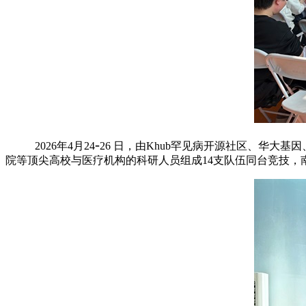
-
2026
年
4
月
24
26
日，由
Khub
罕见病开源社区、华大基因
院等顶尖高校与医疗机构的科研人员组成
14
支队伍同台竞技，