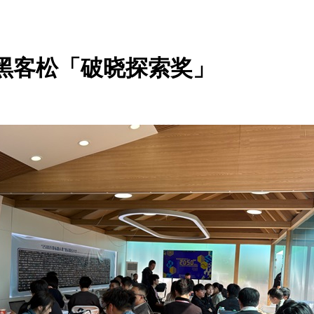
I黑客松「破晓探索奖」