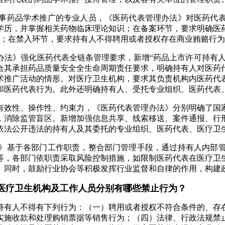
药品学术推广的专业人员，《医药代表管理办法》对医药代表
学历，并掌握相关药物临床理论知识；在备案环节，要求明确医
为；在禁入环节，要求持有人不得聘用或者授权存在商业贿赂行
》强化医药代表全链条管理要求，新增“药品上市许可持有人管
合其承担药品质量安全全生命周期责任要求，明确持有人对医药
术推广活动的情形。对医疗卫生机构，要求其负责机构内医药代
和医药代表行为。此外还明确持有人、受托专业组织、医药代表、
效性、操作性、约束力，《医药代表管理办法》分别明确了国家
，消除监管盲区。新增加强信息共享、线索移送、案件通报、行
依法公开违法的持有人及其委托的专业组织、医药代表、医疗卫
基于各部门工作职责，整合部门管理手段，通过持有人内部管
等，各部门依职责采取风险控制措施，如限制医药代表在医疗卫
。同时，鼓励行业协会等积极发挥行业监督和自律的作用，构建
医疗卫生机构及工作人员分别有哪些禁止行为？
有人不得有下列行为：（一）聘用或者授权不符合条件的、存在
实施收款和处理购销票据等销售行为；（四）法律、行政法规禁