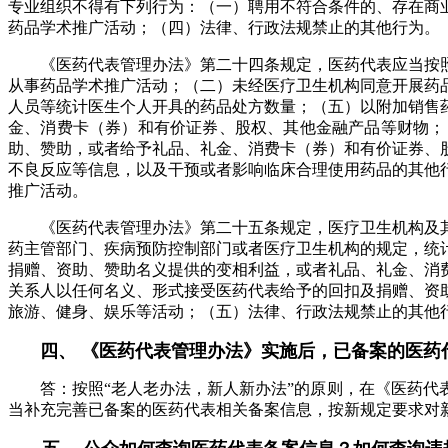
专业组织不得有下列行为：（一）聘用不符合条件的、存在商
药品学术推广活动；（四）法律、行政法规禁止的其他行为。
《医药代表管理办法》第二十四条规定，医药代表应当按照
从事药品学术推广活动；（二）未经医疗卫生机构同意开展药
人员等统计医生个人开具的药品处方数量；（五）以附加销售
金、消费卡（券）和有价证券、股权、其他金融产品等财物；
助、赞助，或者给予礼品、礼金、消费卡（券）和有价证券、
不良反应等信息，以及干预或者影响临床合理使用药品的其他
推广活动。
《医药代表管理办法》第二十五条规定，医疗卫生机构及其
药主管部门、疾病预防控制部门或者医疗卫生机构的规定，统
捐赠、资助、赞助名义提供的变相利益，或者礼品、礼金、消
关系人以任何名义、形式接受医药代表给予的回扣及捐赠、资
旅游、健身、娱乐等活动；（五）法律、行政法规禁止的其他
四、 《医药代表管理办法》实施后，已备案的医药
答：按照“老人老办法，新人新办法”的原则，在《医药代表
当补充完善已备案的医药代表相关备案信息，按新规定要求对