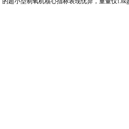
的超小型制氧机核心指标表现优异
，
重量仅
.
k
1
8