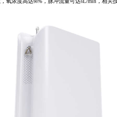
g，氧浓度高达
%，脉冲流量可达
L/min，相
96
6